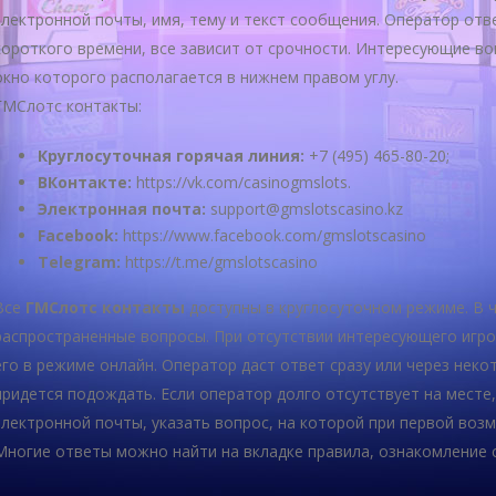
электронной почты, имя, тему и текст сообщения. Оператор отв
короткого времени, все зависит от срочности. Интересующие во
окно которого располагается в нижнем правом углу.
ГМСлотс контакты:
Круглосуточная горячая линия:
+7 (495) 465-80-20;
ВКонтакте:
https://vk.com/casinogmslots.
Электронная почта:
support@gmslotscasino.kz
Facebook:
https://www.facebook.com/gmslotscasino
Telegram:
https://t.me/gmslotscasino
Все
ГМСлотс контакты
доступны в круглосуточном режиме. В 
распространенные вопросы. При отсутствии интересующего игро
его в режиме онлайн. Оператор даст ответ сразу или через нек
придется подождать. Если оператор долго отсутствует на месте,
электронной почты, указать вопрос, на которой при первой воз
Многие ответы можно найти на вкладке правила, ознакомление с