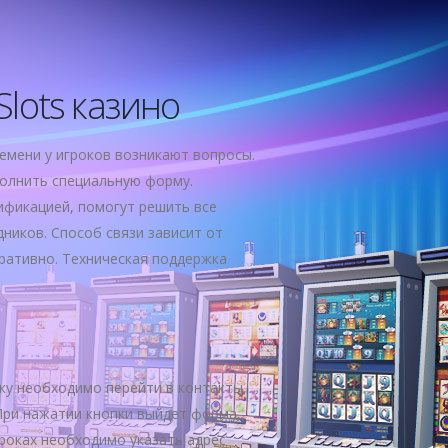
lots казино
ремени у игроков возникают вопросы.
полнить специальную форму.
фикацией, помогут решить все
ников. Способ связи зависит от
ративно. Техническая поддержка
у необходимо перейти в контакты,
При нажатии кнопки выйдет форма,
роках необходимо указать адрес