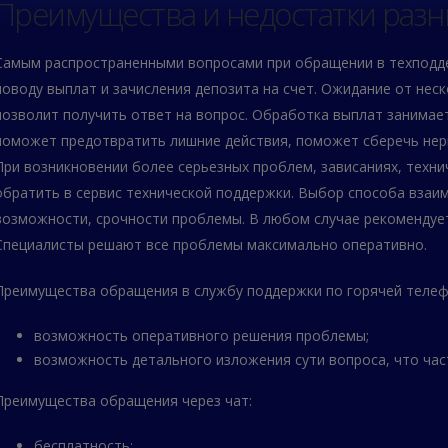
Преимущества и недостатки разн
Самым распространенными вопросами при обращении в техподд
поводу выплат и зачисления депозита на счет. Ожидание от неск
позволит получить ответ на вопрос. Обработка выплат занимает
поможет предотвратить лишние действия, поможет сберечь нер
При возникновении более серьезных проблем, зависаниях, техни
обратить в сервис технической поддержки. Выбор способа взаи
возможности, срочности проблемы. В любом случае рекомендует
Специалисты решают все проблемы максимально оперативно.
Преимущества обращения в службу поддержки по горячей телеф
возможность оперативного решения проблемы;
возможность детального изложения сути вопроса, что част
Преимущества обращения через чат:
бесплатность;