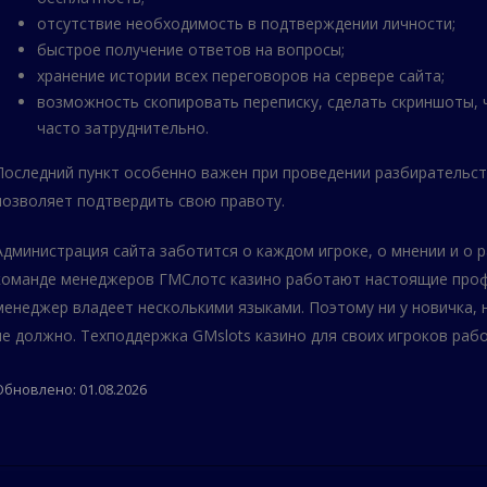
отсутствие необходимость в подтверждении личности;
быстрое получение ответов на вопросы;
хранение истории всех переговоров на сервере сайта;
возможность скопировать переписку, сделать скриншоты, 
часто затруднительно.
Последний пункт особенно важен при проведении разбирательст
позволяет подтвердить свою правоту.
Администрация сайта заботится о каждом игроке, о мнении и о р
команде менеджеров ГМСлотс казино работают настоящие проф
менеджер владеет несколькими языками. Поэтому ни у новичка, 
не должно. Техподдержка GMslots казино для своих игроков раб
Обновлено:
01.08.2026