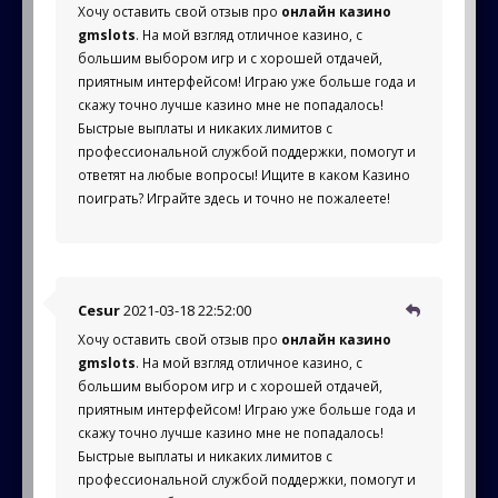
Хочу оставить свой отзыв про
онлайн казино
gmslots
. На мой взгляд отличное казино, с
большим выбором игр и с хорошей отдачей,
приятным интерфейсом! Играю уже больше года и
скажу точно лучше казино мне не попадалось!
Быстрые выплаты и никаких лимитов с
профессиональной службой поддержки, помогут и
ответят на любые вопросы! Ищите в каком Казино
поиграть? Играйте здесь и точно не пожалеете!
Cesur
2021-03-18 22:52:00
Хочу оставить свой отзыв про
онлайн казино
gmslots
. На мой взгляд отличное казино, с
большим выбором игр и с хорошей отдачей,
приятным интерфейсом! Играю уже больше года и
скажу точно лучше казино мне не попадалось!
Быстрые выплаты и никаких лимитов с
профессиональной службой поддержки, помогут и