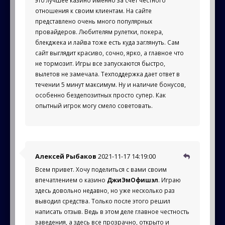
это лучшее казино именно за счет честного
отношения к своим клиентам. На сайте
представлено очень много популярных
провайдеров. Любителям рулетки, покера,
блекджека и лайва тоже есть куда заглянуть. Сам
сайт выглядит красиво, сочно, ярко, а главное что
не тормозит. Игры все запускаются быстро,
вылетов не замечала. Техподдержка дает ответ в
течении 5 минут максимум. Ну и наличие бонусов,
особенно бездепозитных просто супер. Как
опытный игрок могу смело советовать.
Алексей Рыбаков
2021-11-17 14:19:00
Всем привет. Хочу поделиться с вами своим
впечатлением о казино
ДжиЭмОфишэл
. Играю
здесь довольно недавно, но уже несколько раз
выводил средства. Только после этого решил
написать отзыв. Ведь в этом деле главное честность
заведения, а здесь все прозрачно, открыто и