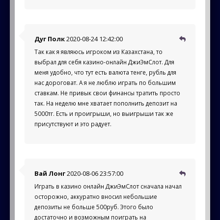
Дуг Полк
2020-08-24 12:42:00
Так как я являюсь игроком из Казахстана, то
выбрал для себя казино-онлайн ДжиЭмСлот. Для
меня удобно, что тут есть валюта тенге, рубль для
нас дороговат. А я не люблю играть по большим
ставкам. Не привык свои финансы тратить просто
так. На неделю мне хватает пополнить депозит на
5000тг. Есть и проигрыши, но выигрыши так же
присутствуют и это радует.
Вай Лонг
2020-08-06 23:57:00
Играть в казино онлайн ДжиЭмСлот сначала начал
осторожно, аккуратно вносил небольшие
депозиты не больше 500руб. Этого было
достаточно и возможным поиграть на