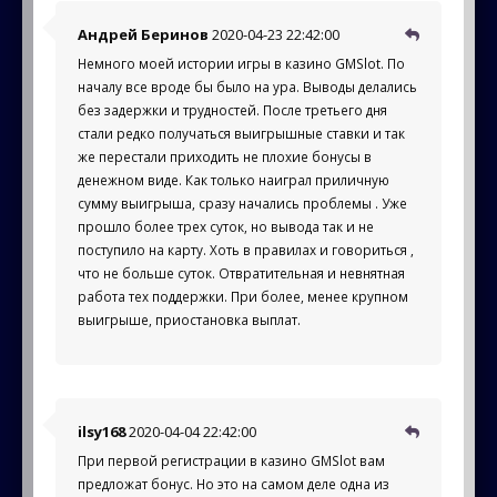
Андрей Беринов
2020-04-23 22:42:00
Немного моей истории игры в казино GMSlot. По
началу все вроде бы было на ура. Выводы делались
без задержки и трудностей. После третьего дня
стали редко получаться выигрышные ставки и так
же перестали приходить не плохие бонусы в
денежном виде. Как только наиграл приличную
сумму выигрыша, сразу начались проблемы . Уже
прошло более трех суток, но вывода так и не
поступило на карту. Хоть в правилах и говориться ,
что не больше суток. Отвратительная и невнятная
работа тех поддержки. При более, менее крупном
выигрыше, приостановка выплат.
ilsy168
2020-04-04 22:42:00
При первой регистрации в казино GMSlot вам
предложат бонус. Но это на самом деле одна из