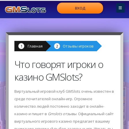
ВХОД
Главная
Отзывы игроков
Что говорят игроки о
казино GMSlots?
Виртуальный игровой клуб GMSlots очень известен в
среде почитателей онлайн-игр. Огромное
количество людей постоянно заходит в онлайн-
казино и пишет в
Gmslots отзывы
. Официальный сайт
виртуального игрового казино предлагает вашему
вниманию огромный выбор азартных игр. Играть вы