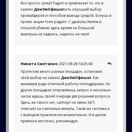
Все просто супер! Радует и привлекает то, что в
казино
ДжиЭмОфишэл
есть хороший выбор
провайдеров и способов вывода средств. Бонусы и
промо акции тоже радуют. С удовольствием и
пользой убиваю здесь время на большой
выигрыш не надеюсь, надеюсь на чилл!
Никита Сметанко
2021-09-28 14:25:00
Протестив много разных площадок, остановил
свой выбор на казино
ДжиЭмОфишэл
. Как
минимум ради отличной работы техподдержки. На
других площадках отправляешь запрос и несколько
часов ждешь своей очереди для решения вопроса.
Здесь же такого нет, саппорт на связи 24/7,
отвечает за считанные минуты. Такая же система и
с выводом-практически моментально. И в целом
приятное местечко, рекомендую.