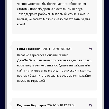
честно. Хотелось бы более частого обновления
слотов и провайдеров, а в остальном всё гуд.
Техподдержка рабочая, выводы быстрые. Сайт не
глючит, не лагает. Можно смело советовать. Удачи
всем!
Гена Головкин
2021-10-26 05:27:00
Недавно зарегался в онлайн казино
ДжиЭмОфишэл
, немного погонял в демо версиях,
но закинуть деп не решился. Дешевенький дизайн
сайта наталкивает на мысль, что это скрипт казино,
поэтому буду читать реальные отзывы или кидайте
пруфы выигрышей!
Родион Бородин
2021-10-10 12:13:00