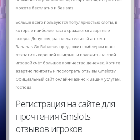
можете бесплатно и без sms.
Больше всего пользуются популярностью слоты, в
которые наиболее часто сражаются азартные
юзеры. Допустим, развлекательный автомат
Bananas Go Bahamas предложит гэмблерам шанс
отхватить хороший выигрыш и положить на свой
игровой счёт большое количество денежек. Хотите
азартно поиграть и посмотреть отзывы Gmslots?
Официальный сайт онлайн-казино к Вашим услугам,
господа.
Регистрация на сайте для
прочтения Gmslots
отзывов игроков