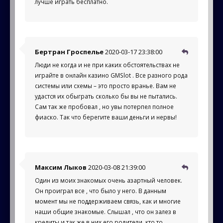
лучше играть бесплатно.
Бертран Гроспелье
2020-03-17 23:38:00
Люди не когда и не при каких обстоятельствах не
играйте в онлайн казино GMSlot . Все разного рода
системы или схемы – это просто вранье. Вам не
удастся их обыграть сколько бы вы не пытались.
Сам так же пробовал , но увы потерпел полное
фиаско. Так что берегите ваши деньги и нервы!
Максим Лыков
2020-03-08 21:39:00
Один из моих знакомых очень азартный человек.
Он проиграл все , что было у него. В данным
момент мы не поддерживаем связь, как и многие
наши общие знакомые. Слышал , что он залез в
кредиты и так же в них его родители, кто то