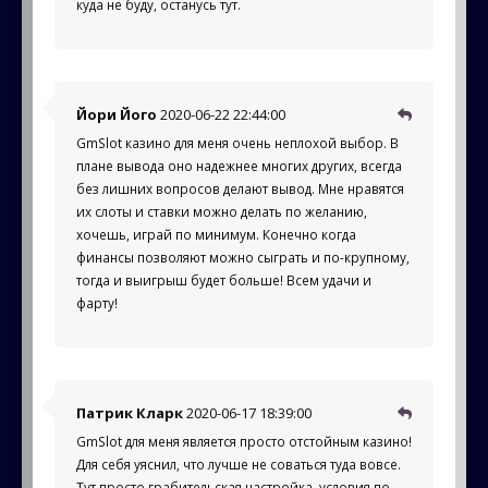
куда не буду, останусь тут.
Йори Його
2020-06-22 22:44:00
GmSlot казино для меня очень неплохой выбор. В
плане вывода оно надежнее многих других, всегда
без лишних вопросов делают вывод. Мне нравятся
их слоты и ставки можно делать по желанию,
хочешь, играй по минимум. Конечно когда
финансы позволяют можно сыграть и по-крупному,
тогда и выигрыш будет больше! Всем удачи и
фарту!
Патрик Кларк
2020-06-17 18:39:00
GmSlot для меня является просто отстойным казино!
Для себя уяснил, что лучше не соваться туда вовсе.
Тут просто грабительская настройка, условия по