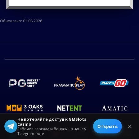
Обновлено:
01.08.2026
Не потеряйте доступ к GMSlots
Casino
✕
Открыть
Рабочие зеркала и бонусы - в нашем
Telegram-боте