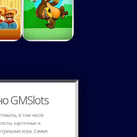
но GMSlots
томаты, в том числе
кпоты, карточные и
иртуальные игры. Самые