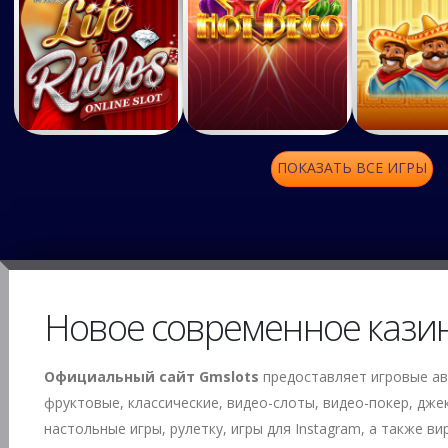
ПОКАЗАТЬ ВСЕ ИГРЫ
Новое современное кази
Официальный сайт Gmslots
предоставляет игровые ав
фруктовые, классические, видео-слоты, видео-покер, дже
настольные игры, рулетку, игры для Instagram, а также в