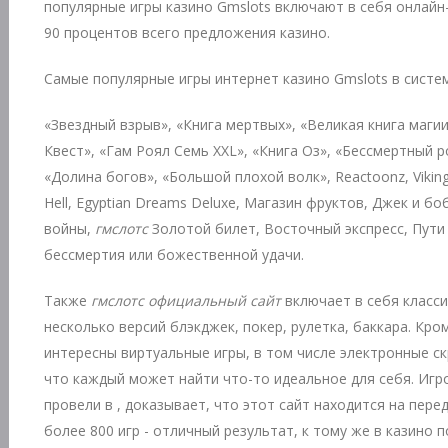
популярные игры казино Gmslots включают в себя онлайн
90 процентов всего предложения казино.
Самые популярные игры интернет казино Gmslots в систе
«Звездный взрыв», «Книга мертвых», «Великая книга маги
Квест», «Гам Роял Семь XXL», «Книга Оз», «Бессмертный р
«Долина богов», «Большой плохой волк», Reactoonz, Vikings
Hell, Egyptian Dreams Deluxe, Магазин фруктов, Джек и б
войны,
гмслотс
Золотой билет, Восточный экспресс, Пути 
бессмертия или божественной удачи.
Также
гмслотс официальный сайт
включает в себя класси
несколько версий блэкджек, покер, рулетка, баккара. Кро
интересны виртуальные игры, в том числе электронные ск
что каждый может найти что-то идеальное для себя. Игр
провели в , доказывает, что этот сайт находится на пере
более 800 игр - отличный результат, к тому же в казино