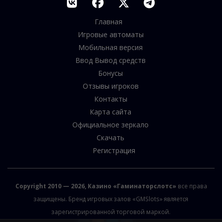
Главная
Игровые автоматы
Мобильная версия
Ввод Вывод средств
Бонусы
Отзывы игроков
Контакты
Карта сайта
Официальное зеркало
Скачать
Регистрация
Copyright 2010 — 2026, Казино «Гаминаторслотс»
все права
защищены. Бренд игровых залов «GMSlots» является
зарегистрированной торговой маркой.