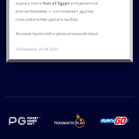
оценку слота
Sun of Egypt
и поделиться
впечатлениями — это поможет другим
пользователям сделать выбор.
Желаем приятной и увлекательной игры!
Обновлено:
24.04.2020