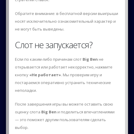
Обратите внимание: в бесплатной версии выигрыши
носят исключительно ознакомительный характер и
не могут быть выведены.
Слот не запускается?
Если по каким-либо причинам слот
Big Ben
не
открывается или работает некорректно, нажмите
кнопку
«Не работает»
. Мы проверим игру и
постараемся оперативно устранить технические
неполадки.
После завершения игры вы можете оставить свою
оценку слота
Big Ben
и поделиться впечатлениями
— это поможет другим пользователям сделать
выбор.