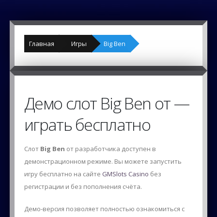
Главная
Игры
Big Ben
Демо слот Big Ben от —
играть бесплатно
Слот
Big Ben
от разработчика
доступен в
демонстрационном режиме. Вы можете запустить
игру бесплатно на сайте
GMSlots Casino
без
регистрации и без пополнения счёта.
Демо-версия позволяет полностью ознакомиться с