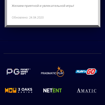
Желаем приятной и увлекательной игры!
Обновлено:
24.04.2020