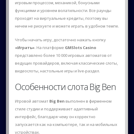
игровым процессом, механикой, бонусными
функциями и уровнем волатильности. Все раунды
проходят на виртуальные кредиты, поэтому вы
ничем не рискуете и можете играть в удобном темпе.
Чтобы начать игру, достаточно нажать кнопку
«Играть»
. На платформе
GMSlots Casino
представлено более 10 000 игровых автоматов от
ведущих провайдеров, включая классические слоты,
видеослоты, настольные игры и live-раздел.
Особенности слота Big Ben
Игровой автомат
Big Ben
выполнен в фирменном
стиле студии
и поддерживает адаптивный
интерфейс, благодаря чему он корректно
запускается как на компьютере, так и на мобильных
устройствах.