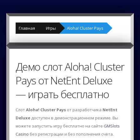
Главная
Игры
Aloha! Cluster Pays
Демо слот Aloha! Cluster
Pays от NetEnt Deluxe
— играть бесплатно
Слот
Aloha! Cluster Pays
от разработчика
NetEnt
Deluxe
доступен в демонстрационном режиме. Вы
можете запустить игру бесплатно на сайте
GMSlots
Casino
без регистрации и без пополнения счёта.