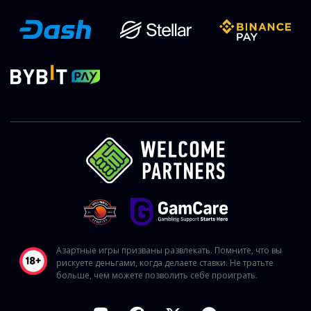
Азартные игры призваны развлекать. Помните, что вы
рискуете деньгами, когда делаете ставки. Не тратьте
больше, чем можете позволить себе проиграть.