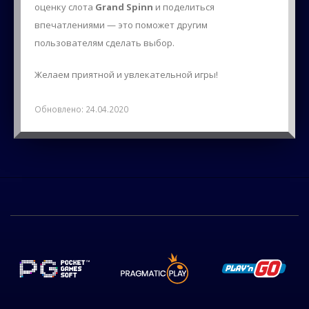
оценку слота
Grand Spinn
и поделиться
впечатлениями — это поможет другим
пользователям сделать выбор.
Желаем приятной и увлекательной игры!
Обновлено:
24.04.2020