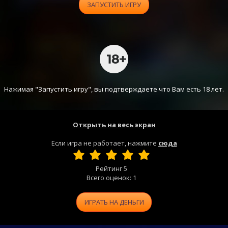
ЗАПУСТИТЬ ИГРУ
Нажимая "Запустить игру", вы подтверждаете что Вам есть 18 лет.
Открыть на весь экран
Если игра не работает, нажмите
сюда
Рейтинг
5
Всего оценок:
1
ИГРАТЬ НА ДЕНЬГИ