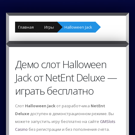
Главная
Игры
Halloween Jack
Демо слот Halloween
Jack от NetEnt Deluxe —
играть бесплатно
Слот
Halloween Jack
от разработчика
NetEnt
Deluxe
доступен в демонстрационном режиме. Вы
можете запустить игру бесплатно на сайте
GMSlots
Casino
без регистрации и без пополнения счёта.