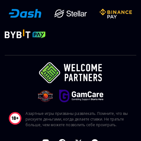
Азартные игры призваны развлекать. Помните, что вы
рискуете деньгами, когда делаете ставки. Не тратьте
больше, чем можете позволить себе проиграть.