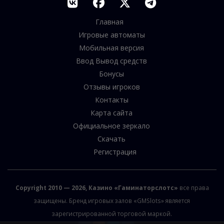
Главная
Игровые автоматы
Мобильная версия
Ввод Вывод средств
Бонусы
Отзывы игроков
Контакты
Карта сайта
Официальное зеркало
Скачать
Регистрация
Copyright 2010 — 2026, Казино «Гаминаторслотс»
все права
защищены. Бренд игровых залов «GMSlots» является
зарегистрированной торговой маркой.