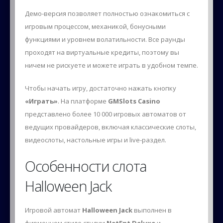
Демо-версия позволяет полностью ознакомиться с
игровым процессом, механикой, бонусными
функциями и уровнем волатильности. Все раунды
проходят на виртуальные кредиты, поэтому вы
ничем не рискуете и можете играть в удобном темпе.
Чтобы начать игру, достаточно нажать кнопку
«Играть»
. На платформе
GMSlots Casino
представлено более 10 000 игровых автоматов от
ведущих провайдеров, включая классические слоты,
видеослоты, настольные игры и live-раздел.
Особенности слота
Halloween Jack
Игровой автомат
Halloween Jack
выполнен в