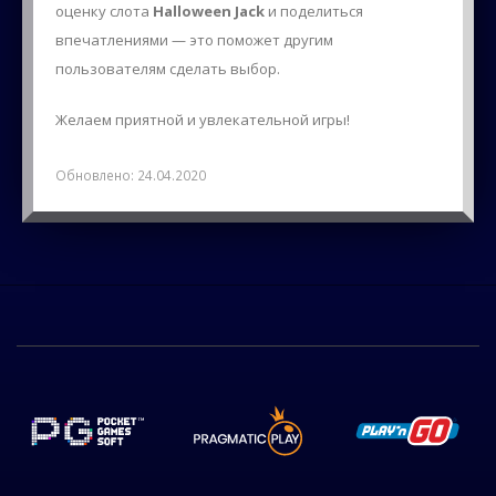
оценку слота
Halloween Jack
и поделиться
впечатлениями — это поможет другим
пользователям сделать выбор.
Желаем приятной и увлекательной игры!
Обновлено:
24.04.2020