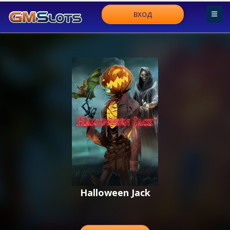
ВХОД
Halloween Jack