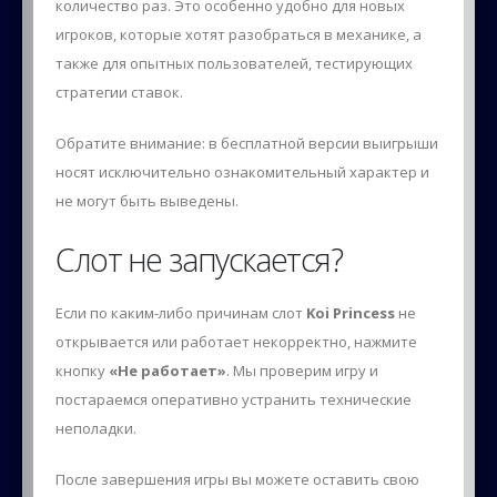
количество раз. Это особенно удобно для новых
игроков, которые хотят разобраться в механике, а
также для опытных пользователей, тестирующих
стратегии ставок.
Обратите внимание: в бесплатной версии выигрыши
носят исключительно ознакомительный характер и
не могут быть выведены.
Слот не запускается?
Если по каким-либо причинам слот
Koi Princess
не
открывается или работает некорректно, нажмите
кнопку
«Не работает»
. Мы проверим игру и
постараемся оперативно устранить технические
неполадки.
После завершения игры вы можете оставить свою