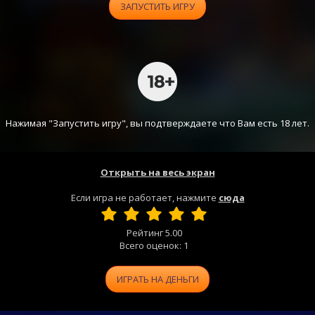
ЗАПУСТИТЬ ИГРУ
Нажимая "Запустить игру", вы подтверждаете что Вам есть 18 лет.
Открыть на весь экран
Если игра не работает, нажмите
сюда
Рейтинг
5.00
Всего оценок:
1
ИГРАТЬ НА ДЕНЬГИ