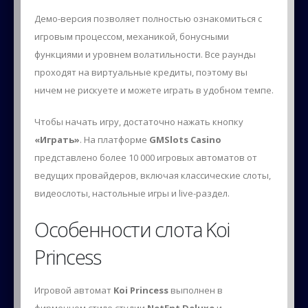
Демо-версия позволяет полностью ознакомиться с
игровым процессом, механикой, бонусными
функциями и уровнем волатильности. Все раунды
проходят на виртуальные кредиты, поэтому вы
ничем не рискуете и можете играть в удобном темпе.
Чтобы начать игру, достаточно нажать кнопку
«Играть»
. На платформе
GMSlots Casino
представлено более 10 000 игровых автоматов от
ведущих провайдеров, включая классические слоты,
видеослоты, настольные игры и live-раздел.
Особенности слота Koi
Princess
Игровой автомат
Koi Princess
выполнен в