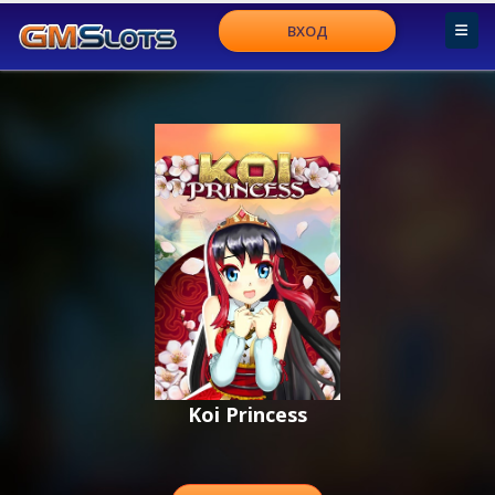
ВХОД
Koi Princess