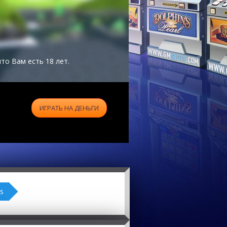
то Вам есть 18 лет.
ИГРАТЬ НА ДЕНЬГИ
ys