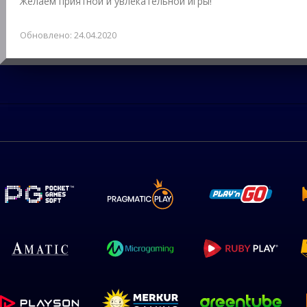
Желаем приятной и увлекательной игры!
Обновлено:
24.04.2020