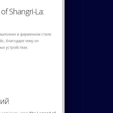
f Shangri-La:
выполнен в фирменном стиле
с, благодаря чему он
ных устройствах.
ний