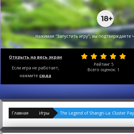
Нажимая "Запустить игру", вы подтверждаете ч
Открыть на весь экран
Рейтинг
5
Если игра не работает,
Всего оценок:
1
нажмите
сюда
Главная
Игры
The Legend of Shangri-La: Cluster Pa