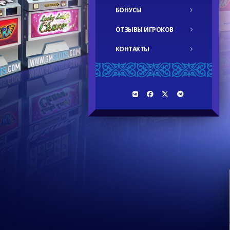
БОНУСЫ
ОТЗЫВЫ ИГРОКОВ
КОНТАКТЫ