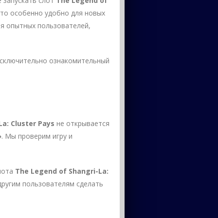
 запускать слот
The Legend of
Это особенно удобно для новых
ля опытных пользователей,
исключительно ознакомительный
a: Cluster Pays
не открывается
»
. Мы проверим игру и
лота
The Legend of Shangri-La:
другим пользователям сделать