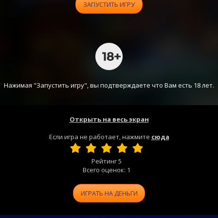
ЗАПУСТИТЬ ИГРУ
Нажимая "Запустить игру", вы подтверждаете что Вам есть 18 лет.
Открыть на весь экран
Если игра не работает, нажмите
сюда
Рейтинг
5
Всего оценок:
1
ИГРАТЬ НА ДЕНЬГИ