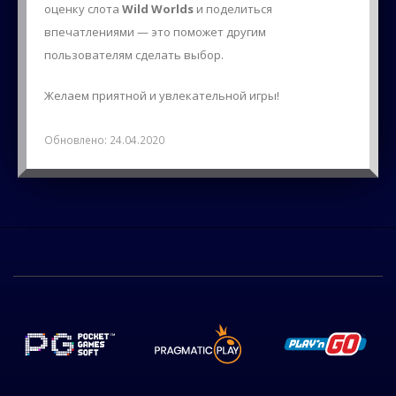
оценку слота
Wild Worlds
и поделиться
впечатлениями — это поможет другим
пользователям сделать выбор.
Желаем приятной и увлекательной игры!
Обновлено:
24.04.2020