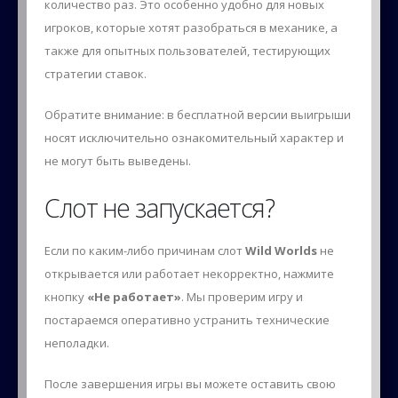
количество раз. Это особенно удобно для новых
игроков, которые хотят разобраться в механике, а
также для опытных пользователей, тестирующих
стратегии ставок.
Обратите внимание: в бесплатной версии выигрыши
носят исключительно ознакомительный характер и
не могут быть выведены.
Слот не запускается?
Если по каким-либо причинам слот
Wild Worlds
не
открывается или работает некорректно, нажмите
кнопку
«Не работает»
. Мы проверим игру и
постараемся оперативно устранить технические
неполадки.
После завершения игры вы можете оставить свою