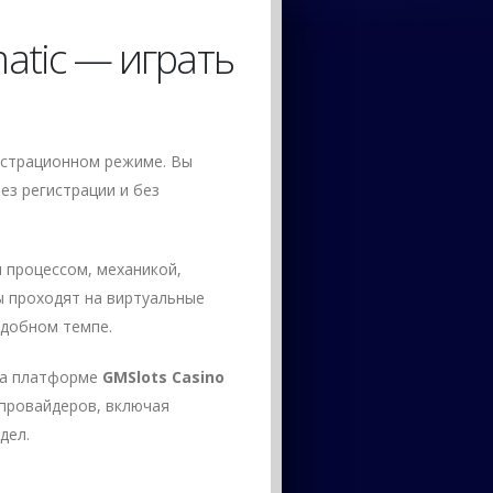
matic — играть
нстрационном режиме. Вы
ез регистрации и без
 процессом, механикой,
ы проходят на виртуальные
удобном темпе.
На платформе
GMSlots Casino
 провайдеров, включая
дел.