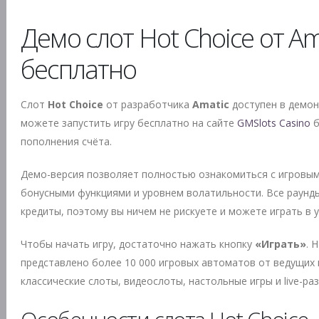
Демо слот Hot Choice от A
бесплатно
Слот
Hot Choice
от разработчика
Amatic
доступен в демо
можете запустить игру бесплатно на сайте
GMSlots Casino
б
пополнения счёта.
Демо-версия позволяет полностью ознакомиться с игровым
бонусными функциями и уровнем волатильности. Все раунд
кредиты, поэтому вы ничем не рискуете и можете играть в 
Чтобы начать игру, достаточно нажать кнопку
«Играть»
. 
представлено более 10 000 игровых автоматов от ведущих
классические слоты, видеослоты, настольные игры и live-раз