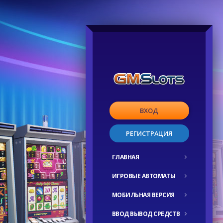
ВХОД
РЕГИСТРАЦИЯ
ГЛАВНАЯ
ИГРОВЫЕ АВТОМАТЫ
МОБИЛЬНАЯ ВЕРСИЯ
ВВОД ВЫВОД СРЕДСТВ