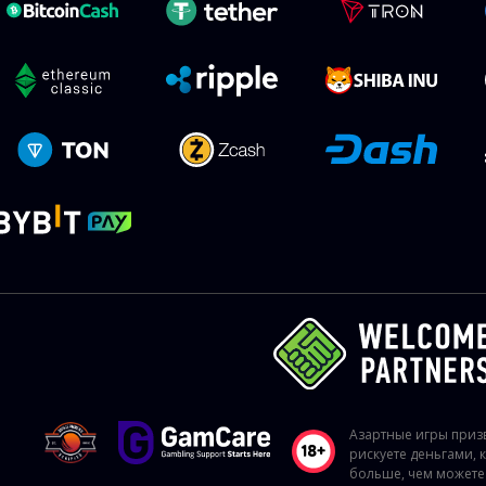
Азартные игры призв
рискуете деньгами, к
больше, чем можете 