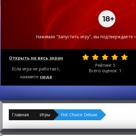
Нажимая "Запустить игру", вы подтверждаете ч
Открыть на весь экран
Рейтинг
5
Если игра не работает,
Всего оценок:
1
нажмите
сюда
Главная
Игры
Hot Choice Deluxe