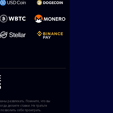
аны развлекать. Помните, что вы
огда делаете ставки. Не тратьте
позволить себе проиграть.