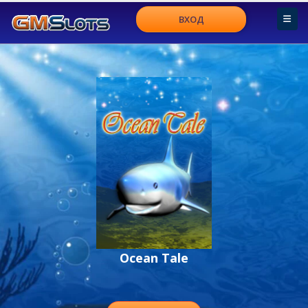
ВХОД
Ocean Tale