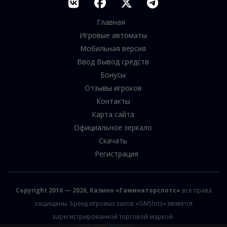
Главная
Игровые автоматы
Мобильная версия
Ввод Вывод средств
Бонусы
Отзывы игроков
Контакты
Карта сайта
Официальное зеркало
Скачать
Регистрация
Copyright 2010 — 2026, Казино «Гаминаторслотс»
все права
защищены. Бренд игровых залов «GMSlots» является
зарегистрированной торговой маркой.