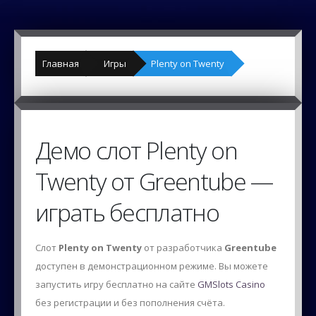
Главная
Игры
Plenty on Twenty
Демо слот Plenty on
Twenty от Greentube —
играть бесплатно
Слот
Plenty on Twenty
от разработчика
Greentube
доступен в демонстрационном режиме. Вы можете
запустить игру бесплатно на сайте
GMSlots Casino
без регистрации и без пополнения счёта.