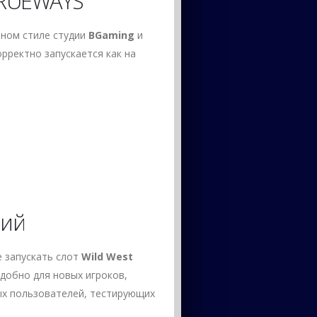
TRUEWAYS
ном стиле студии
BGaming
и
рректно запускается как на
ний
 запускать слот
Wild West
добно для новых игроков,
ых пользователей, тестирующих