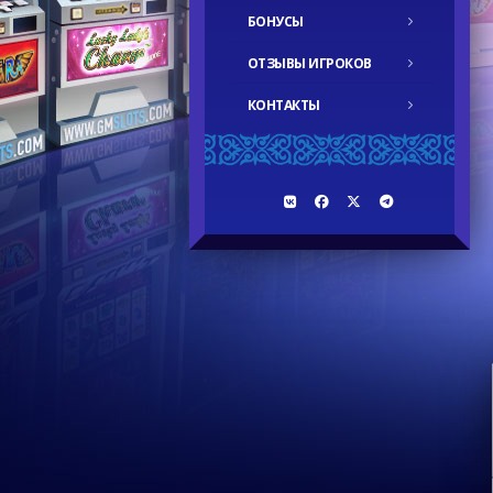
БОНУСЫ
ОТЗЫВЫ ИГРОКОВ
КОНТАКТЫ