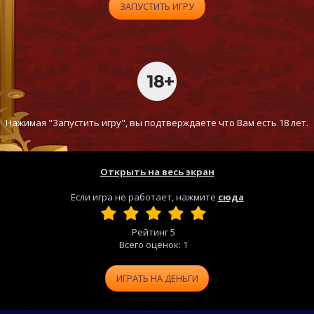
ЗАПУСТИТЬ ИГРУ
Нажимая "Запустить игру", вы подтверждаете что Вам есть 18 лет.
Открыть на весь экран
Если игра не работает, нажмите
сюда
Рейтинг
5
Всего оценок:
1
ИГРАТЬ НА ДЕНЬГИ