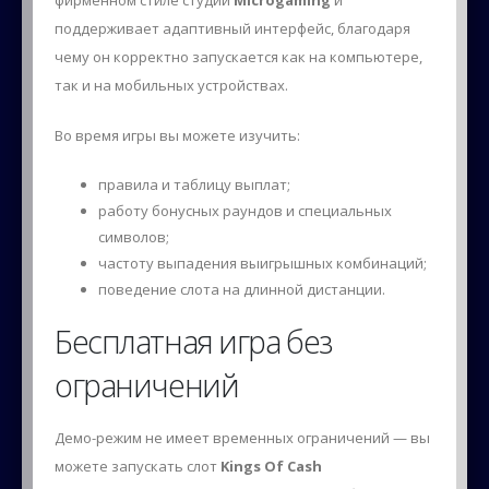
фирменном стиле студии
Microgaming
и
поддерживает адаптивный интерфейс, благодаря
чему он корректно запускается как на компьютере,
так и на мобильных устройствах.
Во время игры вы можете изучить:
правила и таблицу выплат;
работу бонусных раундов и специальных
символов;
частоту выпадения выигрышных комбинаций;
поведение слота на длинной дистанции.
Бесплатная игра без
ограничений
Демо-режим не имеет временных ограничений — вы
можете запускать слот
Kings Of Cash