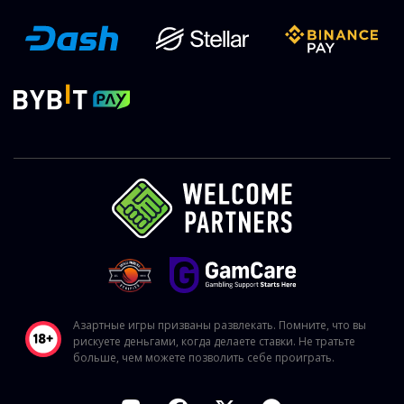
Азартные игры призваны развлекать. Помните, что вы
рискуете деньгами, когда делаете ставки. Не тратьте
больше, чем можете позволить себе проиграть.