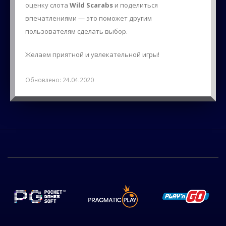
оценку слота
Wild Scarabs
и поделиться
впечатлениями — это поможет другим
пользователям сделать выбор.
Желаем приятной и увлекательной игры!
Обновлено:
24.04.2020