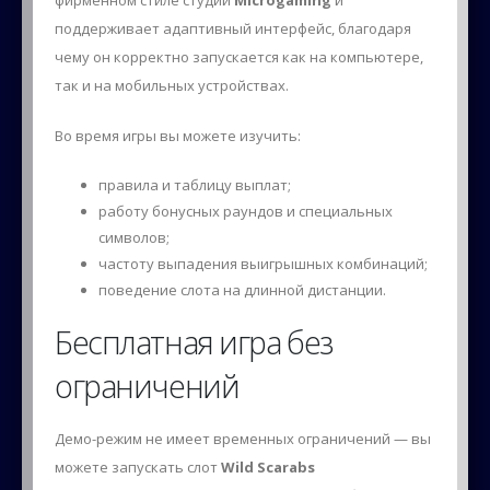
фирменном стиле студии
Microgaming
и
поддерживает адаптивный интерфейс, благодаря
чему он корректно запускается как на компьютере,
так и на мобильных устройствах.
Во время игры вы можете изучить:
правила и таблицу выплат;
работу бонусных раундов и специальных
символов;
частоту выпадения выигрышных комбинаций;
поведение слота на длинной дистанции.
Бесплатная игра без
ограничений
Демо-режим не имеет временных ограничений — вы
можете запускать слот
Wild Scarabs