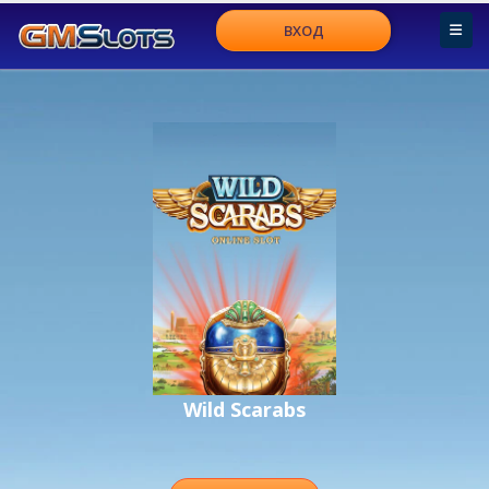
ВХОД
Wild Scarabs