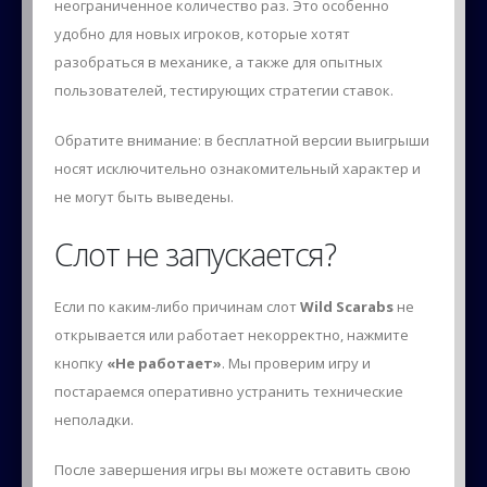
неограниченное количество раз. Это особенно
удобно для новых игроков, которые хотят
разобраться в механике, а также для опытных
пользователей, тестирующих стратегии ставок.
Обратите внимание: в бесплатной версии выигрыши
носят исключительно ознакомительный характер и
не могут быть выведены.
Слот не запускается?
Если по каким-либо причинам слот
Wild Scarabs
не
открывается или работает некорректно, нажмите
кнопку
«Не работает»
. Мы проверим игру и
постараемся оперативно устранить технические
неполадки.
После завершения игры вы можете оставить свою