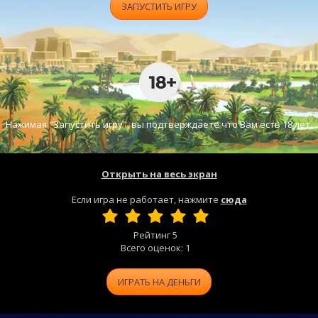
ЗАПУСТИТЬ ИГРУ
Нажимая "Запустить игру", вы подтверждаете что Вам есть 18 лет.
Открыть на весь экран
Если игра не работает, нажмите
сюда
Рейтинг
5
Всего оценок:
1
ИГРАТЬ НА ДЕНЬГИ