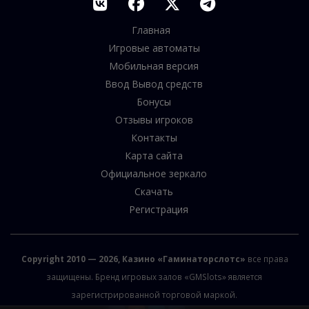
Главная
Игровые автоматы
Мобильная версия
Ввод Вывод средств
Бонусы
Отзывы игроков
Контакты
Карта сайта
Официальное зеркало
Скачать
Регистрация
Copyright 2010 — 2026, Казино «Гаминаторслотс»
все права
защищены. Бренд игровых залов «GMSlots» является
зарегистрированной торговой маркой.