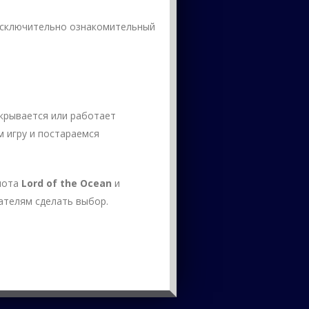
исключительно ознакомительный
крывается или работает
м игру и постараемся
лота
Lord of the Ocean
и
ателям сделать выбор.