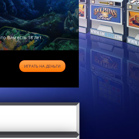
то Вам есть 18 лет.
ИГРАТЬ НА ДЕНЬГИ