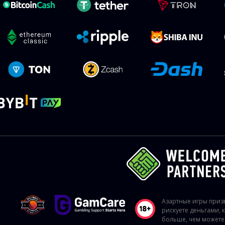
Азартные игры призв
рискуете деньгами, к
больше, чем можете 