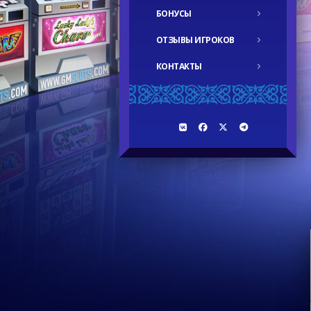
БОНУСЫ
ОТЗЫВЫ ИГРОКОВ
КОНТАКТЫ