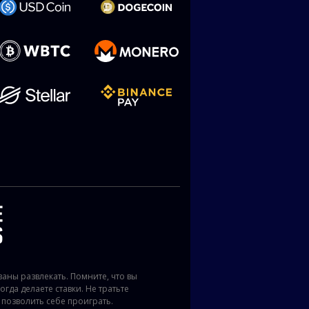
аны развлекать. Помните, что вы
огда делаете ставки. Не тратьте
позволить себе проиграть.