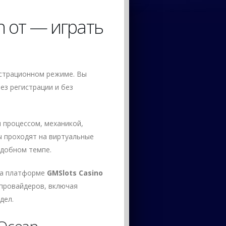
n от — играть
нстрационном режиме. Вы
ез регистрации и без
 процессом, механикой,
ы проходят на виртуальные
удобном темпе.
На платформе
GMSlots Casino
 провайдеров, включая
дел.