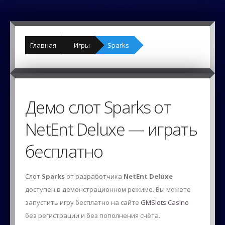
Главная
Игры
Sparks
Демо слот Sparks от
NetEnt Deluxe — играть
бесплатно
Слот
Sparks
от разработчика
NetEnt Deluxe
доступен в демонстрационном режиме. Вы можете
запустить игру бесплатно на сайте
GMSlots Casino
без регистрации и без пополнения счёта.