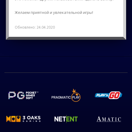
Желаем приятной и увлекательной игры!
Обновлено:
24.04.2020