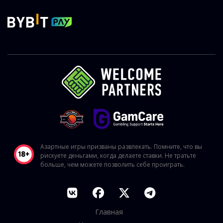
Азартные игры призваны развлекать. Помните, что вы
рискуете деньгами, когда делаете ставки. Не тратьте
больше, чем можете позволить себе проиграть.
Главная