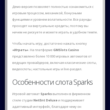
Демо-версия позволяет полностью ознакомиться с
игровым процессом, механикой, бонусными
функциями и уровнем волатильности. Все раунды
проходят на виртуальные кредиты, поэтому вы
ничем не рискуете и можете играть в удобном темпе.
Чтобы начать игру, достаточно нажать кнопку
«Играть»
. На платформе
GMSlots Casino
представлено более 10 000 игровых автоматов от
ведущих провайдеров, включая классические слоты,
видеослоты, настольные игры и live-раздел.
Особенности слота Sparks
Игровой автомат
Sparks
выполнен в фирменном
стиле студии
NetEnt Deluxe
и поддерживает
адаптивный интерфейс, благодаря чему он