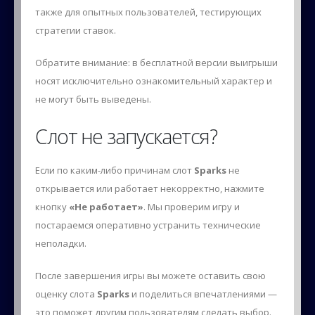
также для опытных пользователей, тестирующих
стратегии ставок.
Обратите внимание: в бесплатной версии выигрыши
носят исключительно ознакомительный характер и
не могут быть выведены.
Слот не запускается?
Если по каким-либо причинам слот
Sparks
не
открывается или работает некорректно, нажмите
кнопку
«Не работает»
. Мы проверим игру и
постараемся оперативно устранить технические
неполадки.
После завершения игры вы можете оставить свою
оценку слота
Sparks
и поделиться впечатлениями —
это поможет другим пользователям сделать выбор.