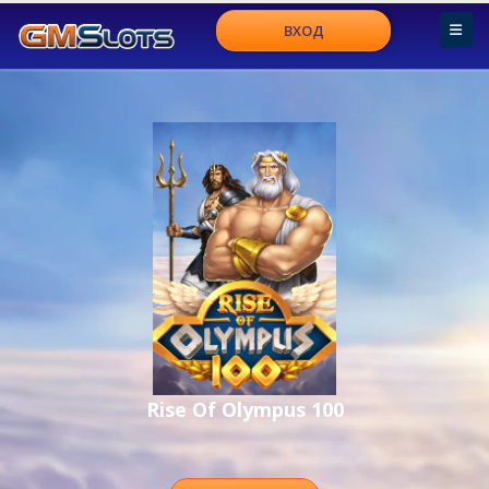
ВХОД
Rise Of Olympus 100