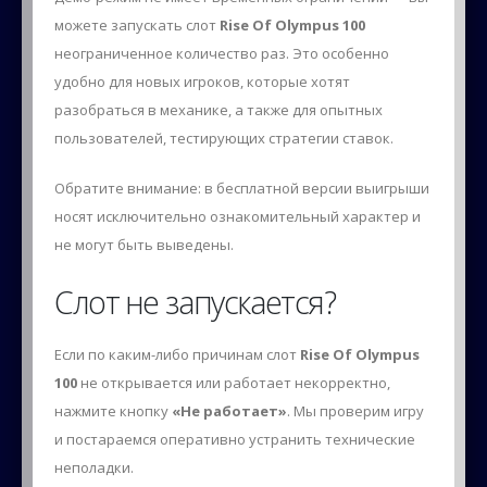
можете запускать слот
Rise Of Olympus 100
неограниченное количество раз. Это особенно
удобно для новых игроков, которые хотят
разобраться в механике, а также для опытных
пользователей, тестирующих стратегии ставок.
Обратите внимание: в бесплатной версии выигрыши
носят исключительно ознакомительный характер и
не могут быть выведены.
Слот не запускается?
Если по каким-либо причинам слот
Rise Of Olympus
100
не открывается или работает некорректно,
нажмите кнопку
«Не работает»
. Мы проверим игру
и постараемся оперативно устранить технические
неполадки.