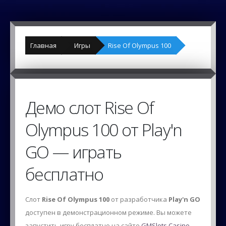
Главная
Игры
Rise Of Olympus 100
Демо слот Rise Of
Olympus 100 от Play'n
GO — играть
бесплатно
Слот
Rise Of Olympus 100
от разработчика
Play'n GO
доступен в демонстрационном режиме. Вы можете
запустить игру бесплатно на сайте
GMSlots Casino