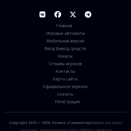
Главная
Игровые автоматы
Мобильная версия
Ввод Вывод средств
Бонусы
Отзывы игроков
Контакты
Карта сайта
Официальное зеркало
Скачать
Регистрация
Copyright 2010 — 2026, Казино «Гаминаторслотс»
все права
защищены. Бренд игровых залов «GMSlots» является