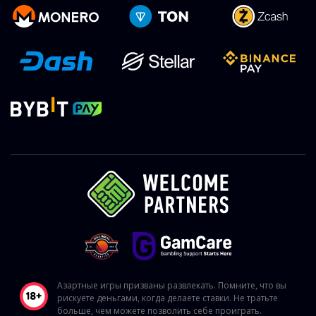
Азартные игры призваны развлекать. Помните, что вы
рискуете деньгами, когда делаете ставки. Не тратьте
больше, чем можете позволить себе проиграть.