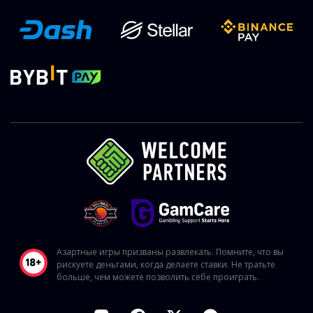
Азартные игры призваны развлекать. Помните, что вы
рискуете деньгами, когда делаете ставки. Не тратьте
больше, чем можете позволить себе проиграть.