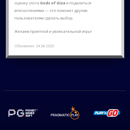
оценку слота
Gods of Giza
и поделиться
впечатлениями — это поможет другим
пользователям сделать выбор.
Желаем приятной и увлекательной игры!
Обновлено:
24.04.2020