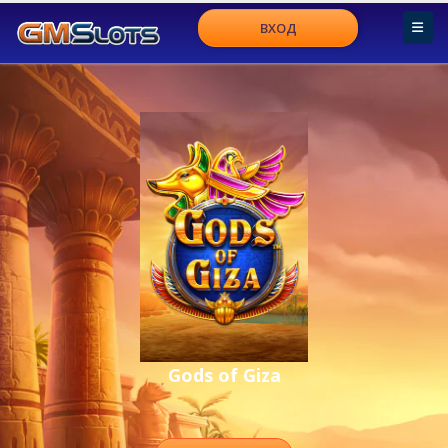
ВХОД
Gods of Giza