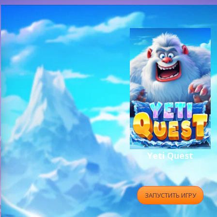
Yeti Quest
ЗАПУСТИТЬ ИГРУ