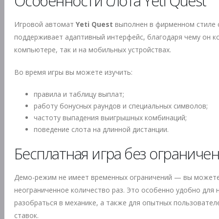
Особенности слота Yeti Quest
Игровой автомат
Yeti Quest
выполнен в фирменном стиле 
поддерживает адаптивный интерфейс, благодаря чему он ко
компьютере, так и на мобильных устройствах.
Во время игры вы можете изучить:
правила и таблицу выплат;
работу бонусных раундов и специальных символов;
частоту выпадения выигрышных комбинаций;
поведение слота на длинной дистанции.
Бесплатная игра без ограниче
Демо-режим не имеет временных ограничений — вы можете
неограниченное количество раз. Это особенно удобно для 
разобраться в механике, а также для опытных пользовател
ставок.