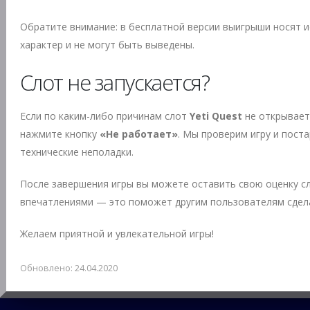
Обратите внимание: в бесплатной версии выигрыши носят 
характер и не могут быть выведены.
Слот не запускается?
Если по каким-либо причинам слот
Yeti Quest
не открывает
нажмите кнопку
«Не работает»
. Мы проверим игру и пост
технические неполадки.
После завершения игры вы можете оставить свою оценку с
впечатлениями — это поможет другим пользователям сдел
Желаем приятной и увлекательной игры!
Обновлено:
24.04.2020