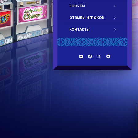
БОНУСЫ
ОТЗЫВЫ ИГРОКОВ
КОНТАКТЫ