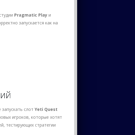
студии
Pragmatic Play
и
рректно запускается как на
ний
 запускать слот
Yeti Quest
новых игроков, которые хотят
ей, тестирующих стратегии