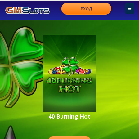
ВХОД
40 Burning Hot