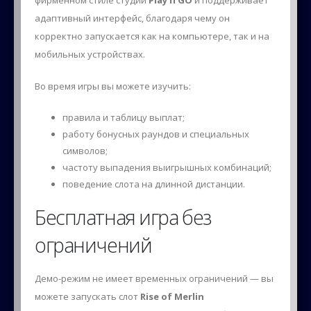
фирменном стиле студии
Play'n GO
и поддерживает
адаптивный интерфейс, благодаря чему он
корректно запускается как на компьютере, так и на
мобильных устройствах.
Во время игры вы можете изучить:
правила и таблицу выплат;
работу бонусных раундов и специальных
символов;
частоту выпадения выигрышных комбинаций;
поведение слота на длинной дистанции.
Бесплатная игра без
ограничений
Демо-режим не имеет временных ограничений — вы
можете запускать слот
Rise of Merlin