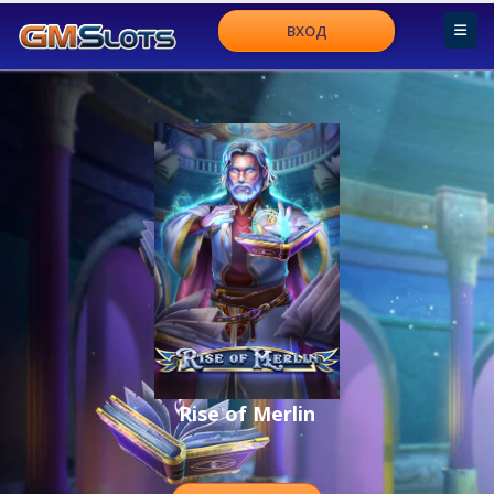
ВХОД
Rise of Merlin