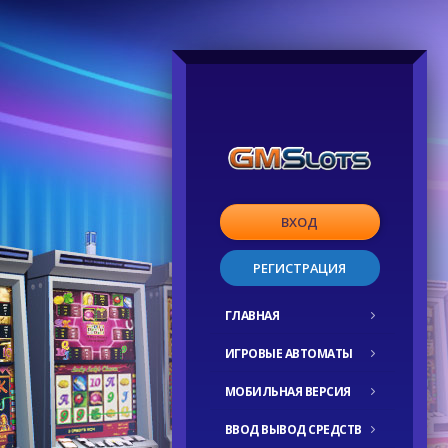
ВХОД
РЕГИСТРАЦИЯ
ГЛАВНАЯ
ИГРОВЫЕ АВТОМАТЫ
МОБИЛЬНАЯ ВЕРСИЯ
ВВОД ВЫВОД СРЕДСТВ