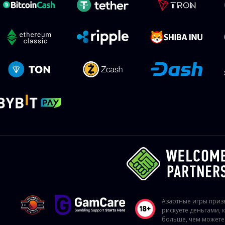
Азартные игры призв
рискуете деньгами, к
больше, чем можете 