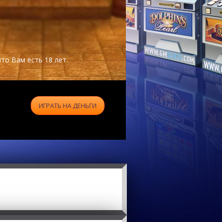
то Вам есть 18 лет.
ИГРАТЬ НА ДЕНЬГИ