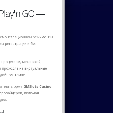
 Play'n GO —
демонстрационном режиме. Вы
ез регистрации и без
 процессом, механикой,
ы проходят на виртуальные
удобном темпе.
На платформе
GMSlots Casino
 провайдеров, включая
дел.