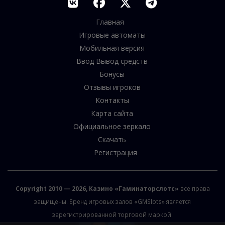
Главная
Игровые автоматы
Мобильная версия
Ввод Вывод средств
Бонусы
Отзывы игроков
Контакты
Карта сайта
Официальное зеркало
Скачать
Регистрация
Copyright 2010 — 2026, Казино «Гаминаторслотс»
все права
защищены. Бренд игровых залов «GMSlots» является
зарегистрированной торговой маркой.