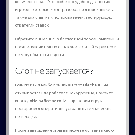
количество раз. Это особенно удобно для новых
игроков, которые хотят разобраться в механике, а
также для опытных пользователей, тестирующих
стратегии ставок.
Обратите внимание: в бесплатной версии выигрыши
носят исключительно ознакомительный характер и
не могут быть выведены.
Слот не запускается?
Если по каким-либо причинам слот
Black Bull
не
открывается или работает некорректно, нажмите
кнопку
«Не работает»
. Мы проверим игру и
постараемся оперативно устранить технические
неполадки.
После завершения игры вы можете оставить свою