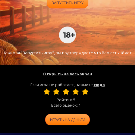
ЗАПУСТИТЬ ИГРУ
Нажимая "Запустить игру", вы подтверждаете что Вам есть 18 лет.
Открыть на весь экран
Если игра не работает, нажмите
сюда
Рейтинг
5
Всего оценок:
1
ИГРАТЬ НА ДЕНЬГИ