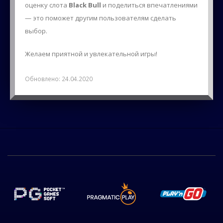
оценку слота
Black Bull
и поделиться впечатлениями
— это поможет другим пользователям сделать
выбор.
Желаем приятной и увлекательной игры!
Обновлено:
24.04.2020