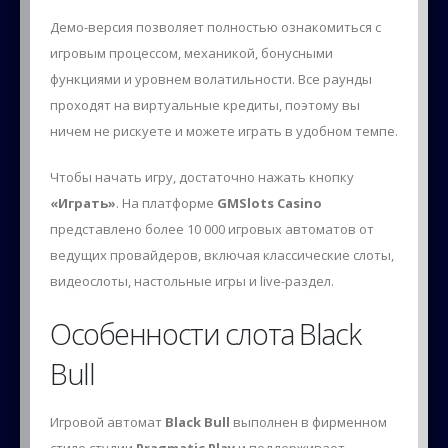
Демо-версия позволяет полностью ознакомиться с
игровым процессом, механикой, бонусными
функциями и уровнем волатильности. Все раунды
проходят на виртуальные кредиты, поэтому вы
ничем не рискуете и можете играть в удобном темпе.
Чтобы начать игру, достаточно нажать кнопку
«Играть»
. На платформе
GMSlots Casino
представлено более 10 000 игровых автоматов от
ведущих провайдеров, включая классические слоты,
видеослоты, настольные игры и live-раздел.
Особенности слота Black
Bull
Игровой автомат
Black Bull
выполнен в фирменном