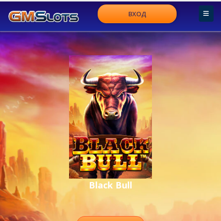
ВХОД
Black Bull