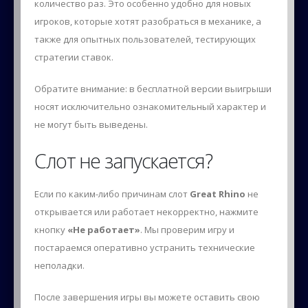
количество раз. Это особенно удобно для новых
игроков, которые хотят разобраться в механике, а
также для опытных пользователей, тестирующих
стратегии ставок.
Обратите внимание: в бесплатной версии выигрыши
носят исключительно ознакомительный характер и
не могут быть выведены.
Слот не запускается?
Если по каким-либо причинам слот
Great Rhino
не
открывается или работает некорректно, нажмите
кнопку
«Не работает»
. Мы проверим игру и
постараемся оперативно устранить технические
неполадки.
После завершения игры вы можете оставить свою