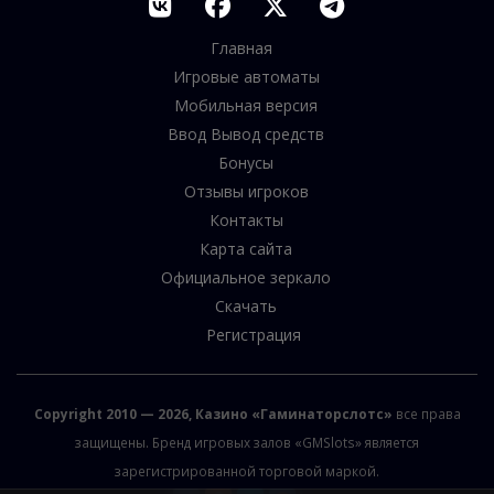
Главная
Игровые автоматы
Мобильная версия
Ввод Вывод средств
Бонусы
Отзывы игроков
Контакты
Карта сайта
Официальное зеркало
Скачать
Регистрация
Copyright 2010 — 2026, Казино «Гаминаторслотс»
все права
защищены. Бренд игровых залов «GMSlots» является
зарегистрированной торговой маркой.