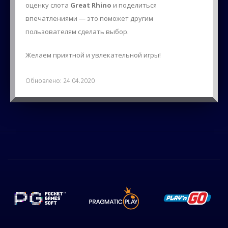
оценку слота
Great Rhino
и поделиться
впечатлениями — это поможет другим
пользователям сделать выбор.
Желаем приятной и увлекательной игры!
Обновлено:
24.04.2020