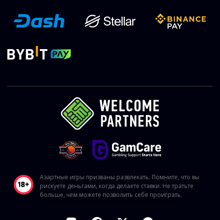
Азартные игры призваны развлекать. Помните, что вы
рискуете деньгами, когда делаете ставки. Не тратьте
больше, чем можете позволить себе проиграть.