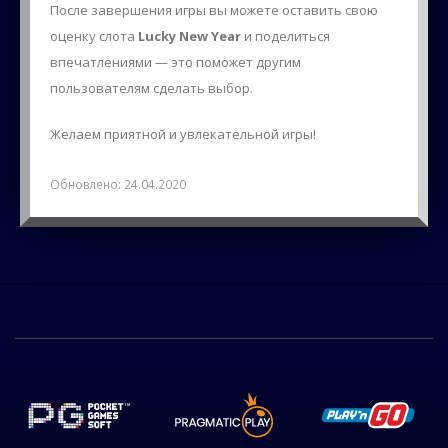
После завершения игры вы можете оставить свою
оценку слота
Lucky New Year
и поделиться
впечатлениями — это поможет другим
пользователям сделать выбор.
Желаем приятной и увлекательной игры!
Обновлено:
24.04.2020