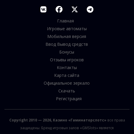
Главная
Игровые автоматы
Мобильная версия
Ввод Вывод средств
Бонусы
Отзывы игроков
Контакты
Карта сайта
Официальное зеркало
Скачать
Регистрация
Copyright 2010 — 2026, Казино «Гаминаторслотс»
все права
защищены. Бренд игровых залов «GMSlots» является