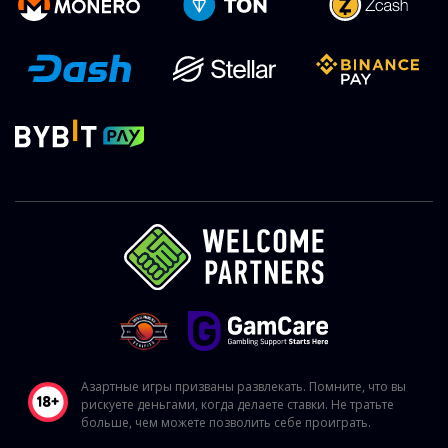
Азартные игры призваны развлекать. Помните, что вы
рискуете деньгами, когда делаете ставки. Не тратьте
больше, чем можете позволить себе проиграть.