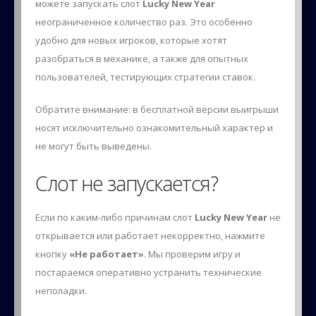
можете запускать слот
Lucky New Year
неограниченное количество раз. Это особенно
удобно для новых игроков, которые хотят
разобраться в механике, а также для опытных
пользователей, тестирующих стратегии ставок.
Обратите внимание: в бесплатной версии выигрыши
носят исключительно ознакомительный характер и
не могут быть выведены.
Слот не запускается?
Если по каким-либо причинам слот
Lucky New Year
не
открывается или работает некорректно, нажмите
кнопку
«Не работает»
. Мы проверим игру и
постараемся оперативно устранить технические
неполадки.