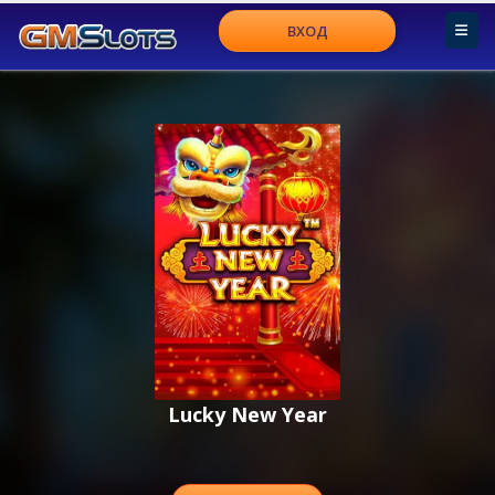
ВХОД
Lucky New Year