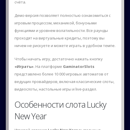
счёта.
Демо-версия позволяет полностью ознакомиться с
игровым процессом, механикой, бонусными
функциями и уровнем волатильности. Все раунды
проходят на виртуальные кредиты, поэтому вы
ничем не рискуете и можете играть в удобном темпе.
Чтобы начать игру, достаточно нажать кнопку
«Играть»
. На платформе
GaminatorSlots
представлено более 10 000 игровых автоматов от
ведущих провайдеров, включая классические слоты,
видеослоты, настольные игры и live-раздел.
Особенности слота Lucky
New Year