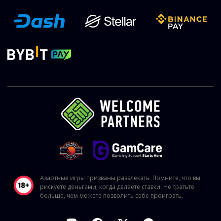
Азартные игры призваны развлекать. Помните, что вы
рискуете деньгами, когда делаете ставки. Не тратьте
больше, чем можете позволить себе проиграть.