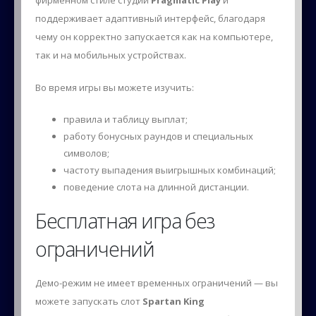
фирменном стиле студии
Pragmatic Play
и
поддерживает адаптивный интерфейс, благодаря
чему он корректно запускается как на компьютере,
так и на мобильных устройствах.
Во время игры вы можете изучить:
правила и таблицу выплат;
работу бонусных раундов и специальных
символов;
частоту выпадения выигрышных комбинаций;
поведение слота на длинной дистанции.
Бесплатная игра без
ограничений
Демо-режим не имеет временных ограничений — вы
можете запускать слот
Spartan King