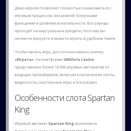
Демо-версия позволяет полностью ознакомиться с
игровым процессом, механикой, бонусными
функциями и уровнем волатильности. Все раунды
проходят на виртуальные кредиты, поэтому вы
ничем не рискуете и можете играть в удобном темпе.
Чтобы начать игру, достаточно нажать кнопку
«Играть»
. На платформе
GMSlots Casino
представлено более 10 000 игровых автоматов от
ведущих провайдеров, включая классические слоты,
видеослоты, настольные игры и live-раздел.
Особенности слота Spartan
King
Игровой автомат
Spartan King
выполнен в