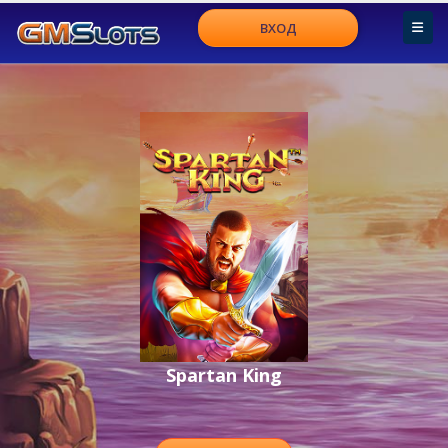
ВХОД
Spartan King