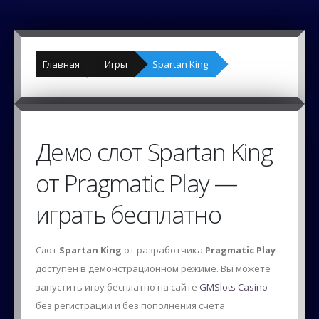
Главная
Игры
Spartan King
Демо слот Spartan King
от Pragmatic Play —
играть бесплатно
Слот
Spartan King
от разработчика
Pragmatic Play
доступен в демонстрационном режиме. Вы можете
запустить игру бесплатно на сайте
GMSlots Casino
без регистрации и без пополнения счёта.