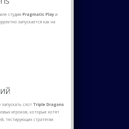
ons
иле студии
Pragmatic Play
и
рректно запускается как на
ний
 запускать слот
Triple Dragons
новых игроков, которые хотят
ей, тестирующих стратегии