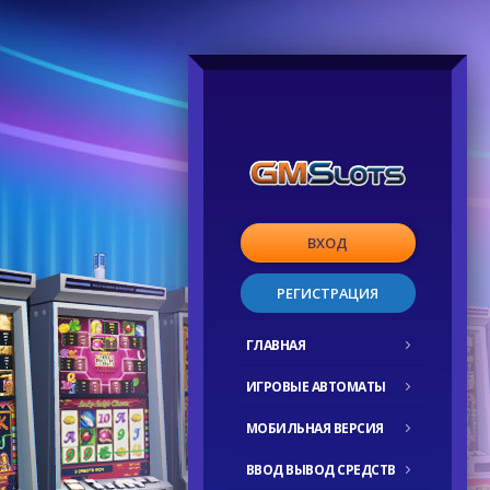
ВХОД
РЕГИСТРАЦИЯ
ГЛАВНАЯ
ИГРОВЫЕ АВТОМАТЫ
МОБИЛЬНАЯ ВЕРСИЯ
ВВОД ВЫВОД СРЕДСТВ