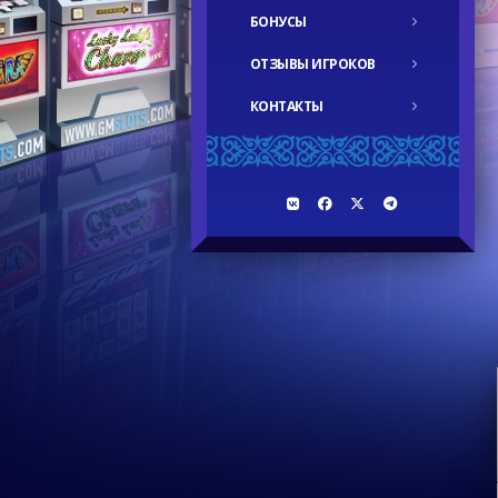
БОНУСЫ
ОТЗЫВЫ ИГРОКОВ
КОНТАКТЫ