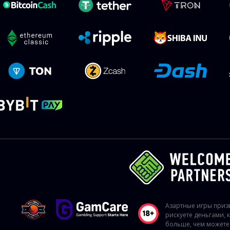
Азартные игры призв
рискуете деньгами, к
больше, чем можете 