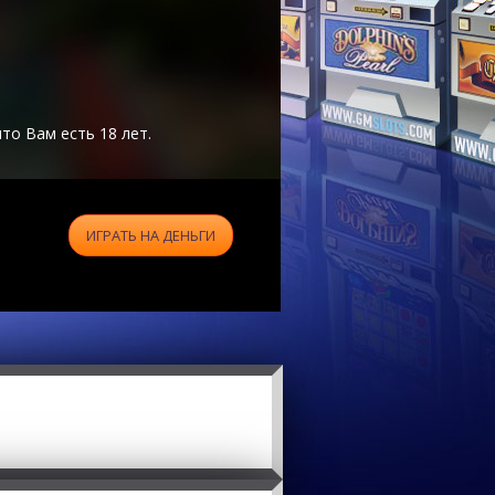
то Вам есть 18 лет.
ИГРАТЬ НА ДЕНЬГИ