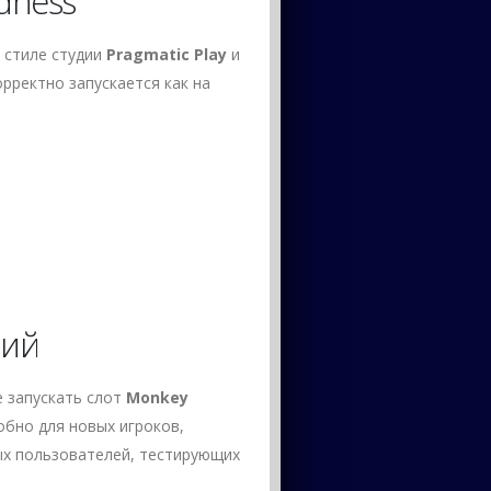
dness
 стиле студии
Pragmatic Play
и
рректно запускается как на
ний
 запускать слот
Monkey
обно для новых игроков,
ых пользователей, тестирующих