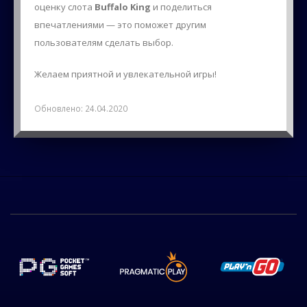
оценку слота
Buffalo King
и поделиться
впечатлениями — это поможет другим
пользователям сделать выбор.
Желаем приятной и увлекательной игры!
Обновлено:
24.04.2020