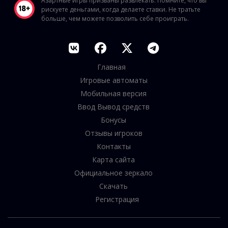
Азартные игры призваны развлекать. Помните, что вы
рискуете деньгами, когда делаете ставки. Не тратьте
больше, чем можете позволить себе проиграть.
Главная
Игровые автоматы
Мобильная версия
Ввод Вывод средств
Бонусы
Отзывы игроков
Контакты
Карта сайта
Официальное зеркало
Скачать
Регистрация