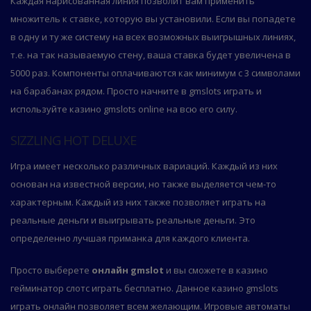
Каждая нарисованная линия позволит вам применить
множитель к ставке, которую вы установили. Если вы попадете
в одну и ту же систему на всех возможных выигрышных линиях,
т.е. на так называемую стену, ваша ставка будет увеличена в
5000 раз. Компоненты оплачиваются как минимум с 3 символами
на барабанах рядом. Просто начните в gmslots играть и
используйте казино gmslots online на всю его силу.
SIZZLING HOT DELUXE
Игра имеет несколько различных вариаций. Каждый из них
основан на известной версии, но также выделяется чем-то
характерным. Каждый из них также позволяет играть на
реальные деньги и выигрывать реальные деньги. Это
определенно лучшая приманка для каждого клиента.
Просто выберете
онлайн gmslot
и вы сможете в казино
гейминатор слотс играть бесплатно. Данное казино gmslots
играть онлайн позволяет всем желающим. Игровые автоматы