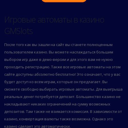
Игровые автоматы в казино
GMSlots
После того как вы зашли на сайт вы станете полноценным
пользователем казино. Вы можете наслаждаться большим
выбором игр даже в демо-версии и для этого вам не нужно
проходить регистрацию. Также все игровые автоматы на этом
сайте доступны абсолютно бесплатно! Это означает, что у вас
будет доступ ко всем играм, которые он предлагает. Вы
сможете свободно выбирать игровые автоматы. Для выигрыша
реальных денег потребуется депозит. Большинство казино не
накладывают никаких ограничений на сумму возможных
депозитов. Там также не взимается комиссия. В зависимости от
казино, конвертация валюты также возможна. Однако это
казино сделает это автоматически.