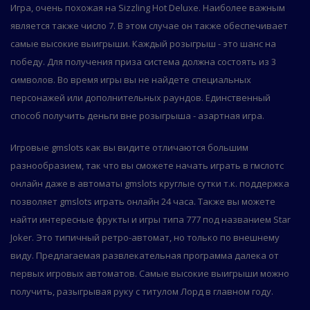
Игра, очень похожая на Sizzling Hot Deluxe. Наиболее важным
является также число 7. В этом случае он также обеспечивает
самые высокие выигрыши. Каждый розыгрыш - это шанс на
победу. Для получения приза система должна состоять из 3
символов. Во время игры вы не найдете специальных
персонажей или дополнительных раундов. Единственный
способ получить деньги вне розыгрыша - азартная игра.
Игровые gmslots как вы видите отличаются большим
разнообразием, так что вы сможете начать играть в гмслотс
онлайн даже в автоматы gmslots круглые сутки т.к. поддержка
позволяет gmslots играть онлайн 24 часа. Также вы можете
найти интересные фрукты и игры типа 777 под названием Star
Joker. Это типичный ретро-автомат, но только по внешнему
виду. Предлагаемая развлекательная программа далека от
первых игровых автоматов. Самые высокие выигрыши можно
получить, разыгрывая руку с титулом Лорд в главном году.