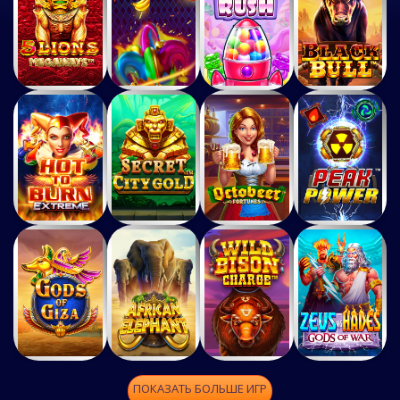
ПОКАЗАТЬ БОЛЬШЕ ИГР