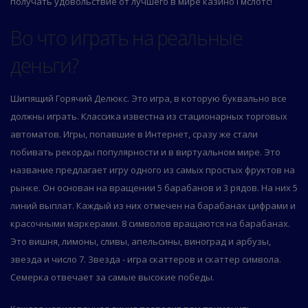
получать удовольствие от лучшего в мире казино Гмслотс!
Во что играть на реальные
деньги?
Шипящий Горячий Делюкс. Это игра, в которую буквально все
должны играть. Классика известна из стационарных торговых
автоматов. Игры, попавшие в Интернет, сразу же стали
побивать рекорды популярности и в виртуальном мире. Это
название предлагает игру одного из самых простых фруктов на
рынке. Он основан на вращении 5 барабанов и 3 рядов. На них 5
линий выплат. Каждый из них отмечен на барабанах цифрами и
красочными маркерами. 8 символов вращаются на барабанах.
Это вишня, лимоны, сливы, апельсины, виноград и арбузы,
звезда и число 7. Звезда - игра скаттеров и скаттер символа.
Семерка отвечает за самые высокие победы.