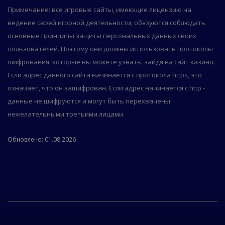
Примечание: все игровые сайты, имеющие лицензию на
ведение своей игорной деятельности, обязуются соблюдать
основные принципы защиты персональных данных своих
пользователей. Поэтому они должны использовать протоколы
шифрования, которые вы можете узнать, зайдя на сайт казино.
Если адрес данного сайта начинается с протокола https, это
означает, что он зашифрован. Если адрес начинается с http -
данные не шифруются и могут быть перехвачены
нежелательными третьими лицами.
Обновлено:
01.08.2026