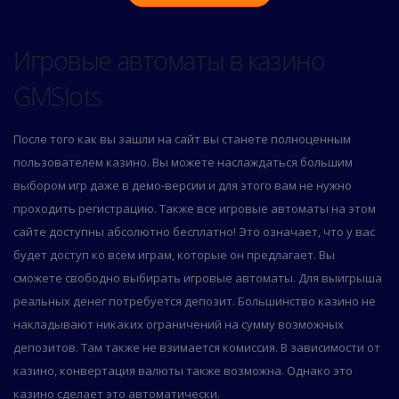
Игровые автоматы в казино
GMSlots
После того как вы зашли на сайт вы станете полноценным
пользователем казино. Вы можете наслаждаться большим
выбором игр даже в демо-версии и для этого вам не нужно
проходить регистрацию. Также все игровые автоматы на этом
сайте доступны абсолютно бесплатно! Это означает, что у вас
будет доступ ко всем играм, которые он предлагает. Вы
сможете свободно выбирать игровые автоматы. Для выигрыша
реальных денег потребуется депозит. Большинство казино не
накладывают никаких ограничений на сумму возможных
депозитов. Там также не взимается комиссия. В зависимости от
казино, конвертация валюты также возможна. Однако это
казино сделает это автоматически.