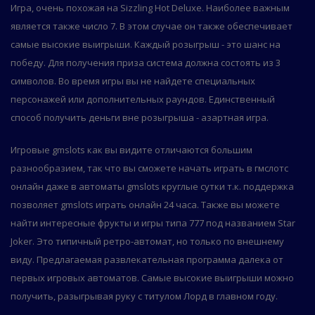
Игра, очень похожая на Sizzling Hot Deluxe. Наиболее важным
является также число 7. В этом случае он также обеспечивает
самые высокие выигрыши. Каждый розыгрыш - это шанс на
победу. Для получения приза система должна состоять из 3
символов. Во время игры вы не найдете специальных
персонажей или дополнительных раундов. Единственный
способ получить деньги вне розыгрыша - азартная игра.
Игровые gmslots как вы видите отличаются большим
разнообразием, так что вы сможете начать играть в гмслотс
онлайн даже в автоматы gmslots круглые сутки т.к. поддержка
позволяет gmslots играть онлайн 24 часа. Также вы можете
найти интересные фрукты и игры типа 777 под названием Star
Joker. Это типичный ретро-автомат, но только по внешнему
виду. Предлагаемая развлекательная программа далека от
первых игровых автоматов. Самые высокие выигрыши можно
получить, разыгрывая руку с титулом Лорд в главном году.