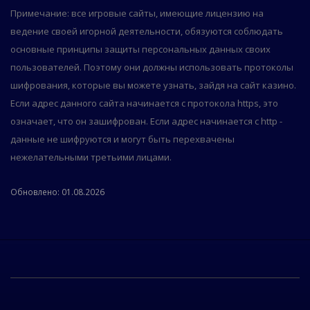
Примечание: все игровые сайты, имеющие лицензию на
ведение своей игорной деятельности, обязуются соблюдать
основные принципы защиты персональных данных своих
пользователей. Поэтому они должны использовать протоколы
шифрования, которые вы можете узнать, зайдя на сайт казино.
Если адрес данного сайта начинается с протокола https, это
означает, что он зашифрован. Если адрес начинается с http -
данные не шифруются и могут быть перехвачены
нежелательными третьими лицами.
Обновлено:
01.08.2026