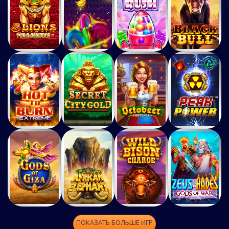
ПОКАЗАТЬ БОЛЬШЕ ИГР