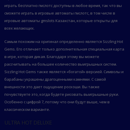
играть бесплатно гмслотс доступны в любое время, так что вы
сможете играть в игровые автоматы гмслотс, в том числе в
игровые автоматы gmslots Казахстан, которые открыты для
всех желающих.
Самым похожим на оригинал определенно является Sizzling Hot
Gems. Его отличает только дополнительная специальная карта
в игре, которая дикая. Благодаря этому вы можете
рассчитывать на большее количество выигрышных систем.
Sizzling Hot Gems также является «богатой» версией. Символы и
барабаны украшены драгоценными камнями. С самой
внешности это дает ощущение роскоши. Вы также
почувствуете это, когда будете рисовать выигрышные руки.
Особенно с цифрой 7, потому что они будут выше, чем в
классическом варианте.
ULTRA HOT DELUXE