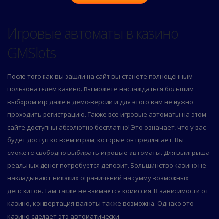
Игровые автоматы в казино
GMSlots
После того как вы зашли на сайт вы станете полноценным
пользователем казино. Вы можете наслаждаться большим
выбором игр даже в демо-версии и для этого вам не нужно
проходить регистрацию. Также все игровые автоматы на этом
сайте доступны абсолютно бесплатно! Это означает, что у вас
будет доступ ко всем играм, которые он предлагает. Вы
сможете свободно выбирать игровые автоматы. Для выигрыша
реальных денег потребуется депозит. Большинство казино не
накладывают никаких ограничений на сумму возможных
депозитов. Там также не взимается комиссия. В зависимости от
казино, конвертация валюты также возможна. Однако это
казино сделает это автоматически.