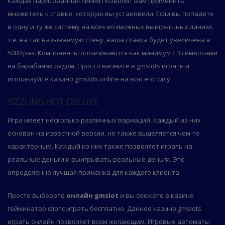
Каждая нарисованная линия позволит вам применить
множитель к ставке, которую вы установили. Если вы попадете
в одну и ту же систему на всех возможных выигрышных линиях,
т.е. на так называемую стену, ваша ставка будет увеличена в
5000 раз. Компоненты оплачиваются как минимум с 3 символами
на барабанах рядом. Просто начните в gmslots играть и
используйте казино gmslots online на всю его силу.
SIZZLING HOT DELUXE
Игра имеет несколько различных вариаций. Каждый из них
основан на известной версии, но также выделяется чем-то
характерным. Каждый из них также позволяет играть на
реальные деньги и выигрывать реальные деньги. Это
определенно лучшая приманка для каждого клиента.
Просто выберете
онлайн gmslot
и вы сможете в казино
гейминатор слотс играть бесплатно. Данное казино gmslots
играть онлайн позволяет всем желающим. Игровые автоматы