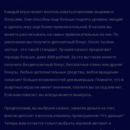
Каждый игрок может воспользоваться многими акциями и
бонусами. Они способны еще больше поднять уровень эмоций
и сделать игру еще более привлекательной. В начале вы
можете рассчитывать на самых привлекательных из них. По
умолчанию вы получите депозитный бонус. Около тысячи
злотых - это такой стандарт. Лучшие казино предлагают
гораздо больше, даже 4000 рублей. За это вы также можете
получить бездепозитный бонус, бесплатные спины или другие
бонусы. Любые дополнительные средства, любое вращение
означает больше возможностей для выигрыша. Помните, что в
азартных играх не имеет значения, платите вы за ход или нет.
Если вам повезет, вы всегда можете выиграть.
Предположим, вы выбрали казино, занесли деньги на счет,
внесли депозит и воспользовались промоушеном. Что дальше?
Теперь вам остается только выбрать игровой автомат и