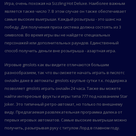
Игра, очень похожая на Sizzling Hot Deluxe. Наиболее важным
является также число 7. В этом случае он также обеспечивает
самые высокие выигрыши. Каждый розыгрыш - это шанс на
победу. Для получения приза система должна состоять из 3
символов. Во время игры вы не найдете специальных
персонажей или дополнительных раундов. Единственный
способ получить деньги вне розыгрыша - азартная игра.
Игровые gmslots как вы видите отличаются большим
разнообразием, так что вы сможете начать играть в гмслотс
онлайн даже в автоматы gmslots круглые сутки т.к. поддержка
позволяет gmslots играть онлайн 24 часа. Также вы можете
найти интересные фрукты и игры типа 777 под названием Star
Joker. Это типичный ретро-автомат, но только по внешнему
виду. Предлагаемая развлекательная программа далека от
первых игровых автоматов. Самые высокие выигрыши можно
получить, разыгрывая руку с титулом Лорд в главном году.