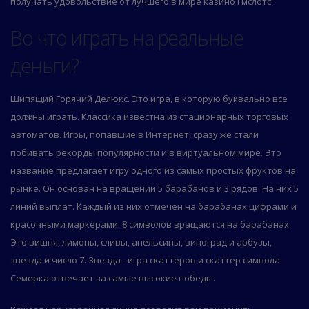
получать удовольствие от лучшего в мире казино Гмслотс!
Во что играть на реальные
деньги?
Шипящий Горячий Делюкс. Это игра, в которую буквально все
должны играть. Классика известна из стационарных торговых
автоматов. Игры, попавшие в Интернет, сразу же стали
побивать рекорды популярности и в виртуальном мире. Это
название предлагает игру одного из самых простых фруктов на
рынке. Он основан на вращении 5 барабанов и 3 рядов. На них 5
линий выплат. Каждый из них отмечен на барабанах цифрами и
красочными маркерами. 8 символов вращаются на барабанах.
Это вишня, лимоны, сливы, апельсины, виноград и арбузы,
звезда и число 7. Звезда - игра скаттеров и скаттер символа.
Семерка отвечает за самые высокие победы.