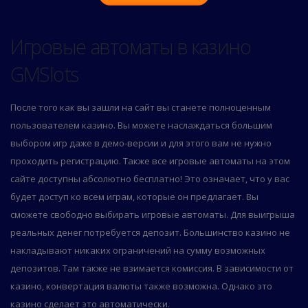
Игровые автоматы в казино
GMSlots
После того как вы зашли на сайт вы станете полноценным
пользователем казино. Вы можете наслаждаться большим
выбором игр даже в демо-версии и для этого вам не нужно
проходить регистрацию. Также все игровые автоматы на этом
сайте доступны абсолютно бесплатно! Это означает, что у вас
будет доступ ко всем играм, которые он предлагает. Вы
сможете свободно выбирать игровые автоматы. Для выигрыша
реальных денег потребуется депозит. Большинство казино не
накладывают никаких ограничений на сумму возможных
депозитов. Там также не взимается комиссия. В зависимости от
казино, конвертация валюты также возможна. Однако это
казино сделает это автоматически.