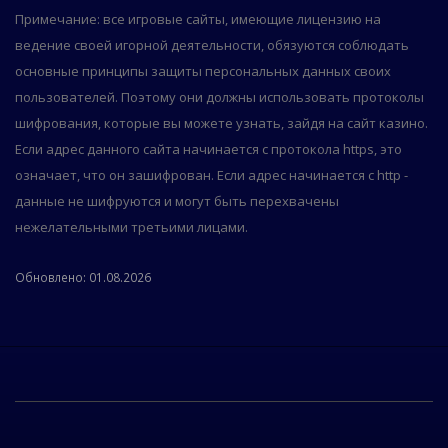
Примечание: все игровые сайты, имеющие лицензию на
ведение своей игорной деятельности, обязуются соблюдать
основные принципы защиты персональных данных своих
пользователей. Поэтому они должны использовать протоколы
шифрования, которые вы можете узнать, зайдя на сайт казино.
Если адрес данного сайта начинается с протокола https, это
означает, что он зашифрован. Если адрес начинается с http -
данные не шифруются и могут быть перехвачены
нежелательными третьими лицами.
Обновлено:
01.08.2026